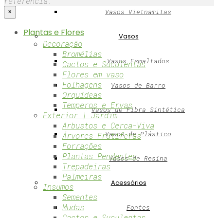
referência.
×
Vasos Vietnamitas
Plantas e Flores
Vasos
Decoração
Bromélias
Vasos Esmaltados
Cactos e Suculentas
Flores em vaso
Folhagens
Vasos de Barro
Orquídeas
Temperos e Ervas
Vasos de Fibra Sintética
Exterior | Jardim
Arbustos e Cerca-Viva
Vasos de Plástico
Árvores Frutíferas
Forrações
Plantas Pendentes
Vasos de Resina
Trepadeiras
Palmeiras
Acessórios
Insumos
Sementes
Mudas
Fontes
Cactos e Suculentas