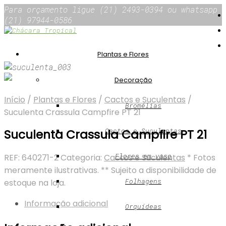
Para orçamento ligue (21) 2493-0394 ou whatsapp
(21) 97944-0586
Plantas e Flores
Decoração
Início
/
Plantas e Flores
/
Cactos e Suculentas
/
Bromélias
Suculenta Crassula Campfire PT 21
Cactos e Suculentas
Suculenta Crassula Campfire PT 21
Flores em vaso
REF:
640271-2
Categoria:
Cactos e Suculentas
* Fotos
meramente ilustrativas. ** Sujeito a disponibilidade de
Folhagens
estoque na loja.
Informação adicional
Orquídeas