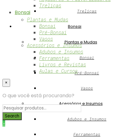
Treliças
Treliças
Bonsai
Plantas e Mudas
Bonsai
Bonsai
Pré-Bonsai
Vasos
Plantas e Mudas
Acessórios e Insumos
Adubos e Insumos
Ferramentas
Bonsai
Livros e Revistas
Aulas e Cursos
Pré-Bonsai
×
Vasos
O que você está procurando?
Acessórios e Insumos
Adubos e Insumos
×
Ferramentas