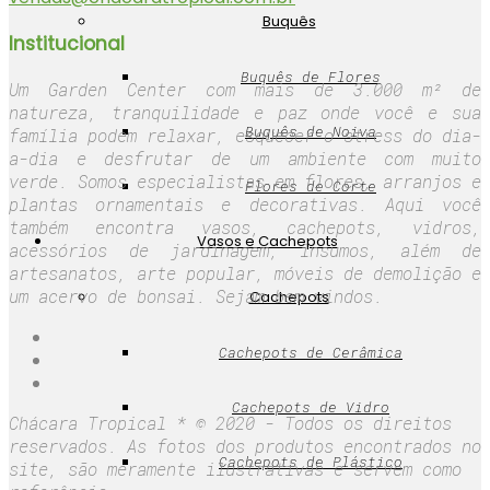
Buquês
Institucional
Buquês de Flores
Um Garden Center com mais de 3.000 m² de
natureza, tranquilidade e paz onde você e sua
Buquês de Noiva
família podem relaxar, esquecer o stress do dia-
a-dia e desfrutar de um ambiente com muito
verde. Somos especialistas em flores, arranjos e
Flores de Corte
plantas ornamentais e decorativas. Aqui você
também encontra vasos, cachepots, vidros,
Vasos e Cachepots
acessórios de jardinagem, insumos, além de
artesanatos, arte popular, móveis de demolição e
um acervo de bonsai. Sejam bem vindos.
Cachepots
Cachepots de Cerâmica
Cachepots de Vidro
Chácara Tropical * © 2020 - Todos os direitos
reservados. As fotos dos produtos encontrados no
Cachepots de Plástico
site, são meramente ilustrativas e servem como