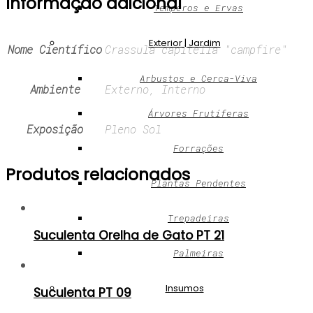
Informação adicional
Temperos e Ervas
Exterior | Jardim
Nome Científico
Crassula capitella "campfire"
Arbustos e Cerca-Viva
Ambiente
Externo, Interno
Árvores Frutíferas
Exposição
Pleno Sol
Forrações
Produtos relacionados
Plantas Pendentes
Trepadeiras
Suculenta Orelha de Gato PT 21
Palmeiras
Insumos
Suculenta PT 09