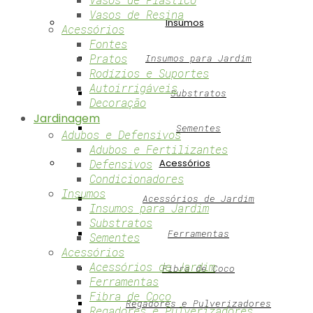
Vasos de Resina
Insumos
Acessórios
Fontes
Pratos
Insumos para Jardim
Rodízios e Suportes
Autoirrigáveis
Substratos
Decoração
Jardinagem
Sementes
Adubos e Defensivos
Adubos e Fertilizantes
Defensivos
Acessórios
Condicionadores
Insumos
Acessórios de Jardim
Insumos para Jardim
Substratos
Ferramentas
Sementes
Acessórios
Acessórios de Jardim
Fibra de Coco
Ferramentas
Fibra de Coco
Regadores e Pulverizadores
Regadores e Pulverizadores