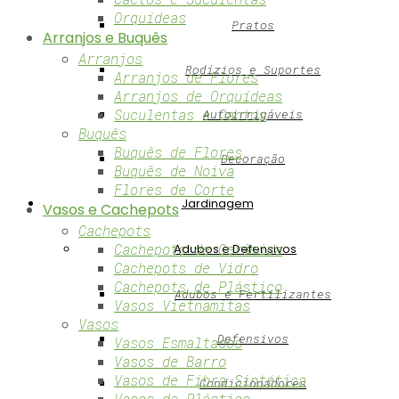
Orquídeas
Pratos
Arranjos e Buquês
Arranjos
Rodízios e Suportes
Arranjos de Flores
Arranjos de Orquídeas
Suculentas e Cactos
Autoirrigáveis
Buquês
Buquês de Flores
Decoração
Buquês de Noiva
Flores de Corte
Jardinagem
Vasos e Cachepots
Cachepots
Cachepots de Cerâmica
Adubos e Defensivos
Cachepots de Vidro
Cachepots de Plástico
Adubos e Fertilizantes
Vasos Vietnamitas
Vasos
Defensivos
Vasos Esmaltados
Vasos de Barro
Vasos de Fibra Sintética
Condicionadores
Vasos de Plástico